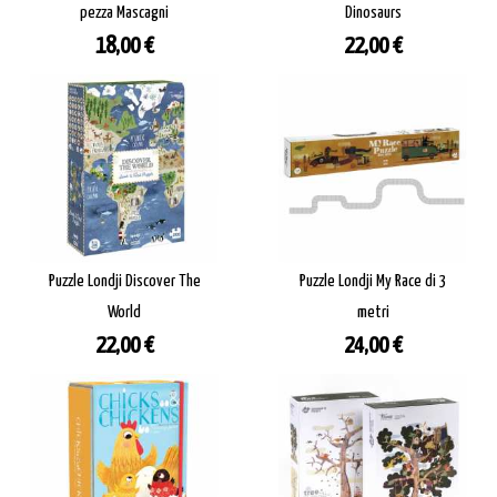
pezza Mascagni
Dinosaurs
Prezzo
Prezzo
18,00 €
22,00 €
Puzzle Londji Discover The
Puzzle Londji My Race di 3
World
metri
Prezzo
Prezzo
22,00 €
24,00 €