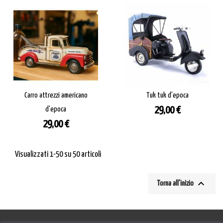
Carro attrezzi americano
Tuk tuk d'epoca
Prezzo
d'epoca
29,00 €
Prezzo
29,00 €
Visualizzati 1-50 su 50 articoli

Torna all'inizio