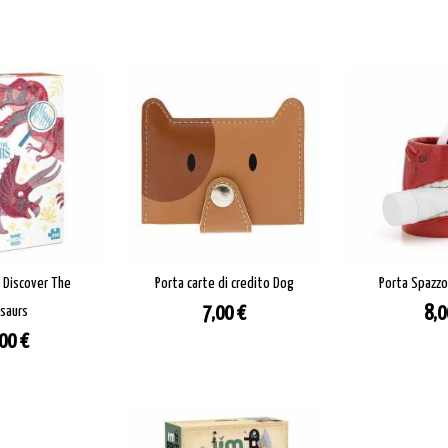
i Discover The
Porta carte di credito Dog
Porta Spazzo
Prezzo
Pre
saurs
7,00 €
8,0
zzo
00 €