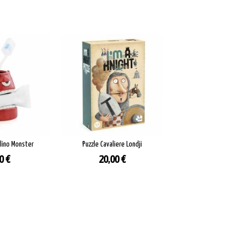
lino Monster
Puzzle Cavaliere Londji
zzo
Prezzo
0 €
20,00 €