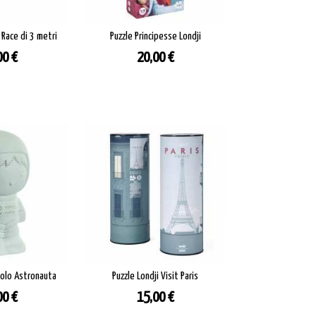
 Race di 3 metri
Puzzle Principesse Londji
zzo
Prezzo
00 €
20,00 €
olo Astronauta
Puzzle Londji Visit Paris
zzo
Prezzo
00 €
15,00 €