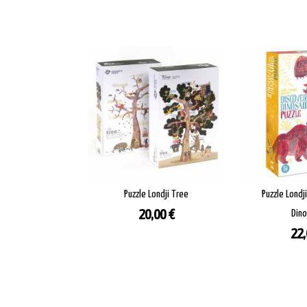
Puzzle Londji Tree
Puzzle Londj
Prezzo
20,00 €
Dino
Pre
22,