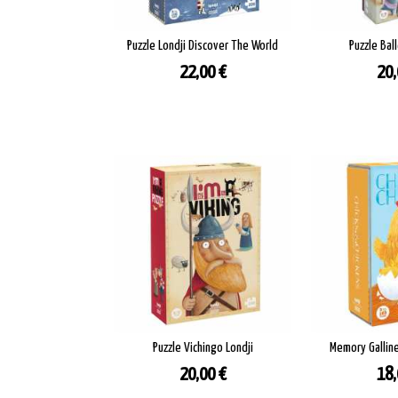
Puzzle Londji Discover The World
Puzzle Ball
Prezzo
Pre
22,00 €
20,
Puzzle Vichingo Londji
Memory Galline 
Prezzo
Pre
20,00 €
18,