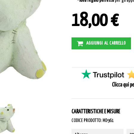
· Idea regalo perfetta
per gli app
18,00 €
AGGIUNGI AL CARRELLO
CARATTERISTICHE E MISURE
CODICE PRODOTTO: MD961