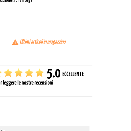
assionati di Vintage

Ultimi articoli in magazzino