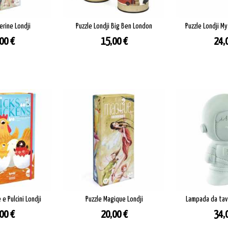
erine Londji
Puzzle Londji Big Ben London
Puzzle Londji My
zzo
Prezzo
Pre
00 €
15,00 €
24,
e Pulcini Londji
Puzzle Magique Londji
Lampada da tav
zzo
Prezzo
Pre
00 €
20,00 €
34,