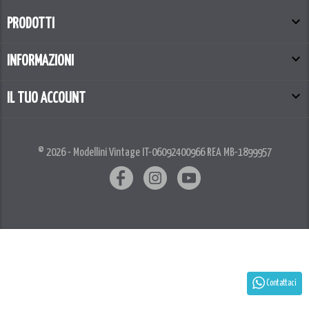

PRODOTTI

INFORMAZIONI

IL TUO ACCOUNT
© 2026 - Modellini Vintage IT-06092400966 REA MB-1899957
Contattaci