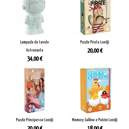
Lampada da tavolo
Puzzle Pirata Londji
Prezzo
Astronauta
20,00 €
Prezzo
34,00 €
Puzzle Principesse Londji
Memory Galline e Pulcini Londji
Prezzo
Prezzo
20,00 €
18,00 €