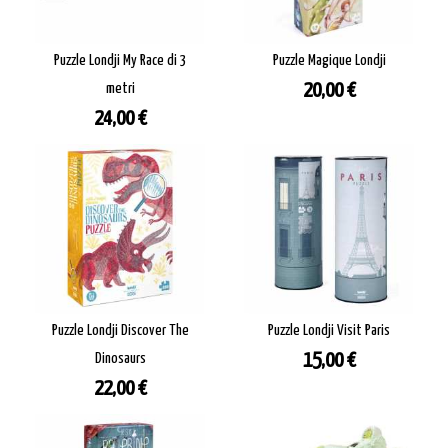
Puzzle Londji My Race di 3
Puzzle Magique Londji
Prezzo
metri
20,00 €
Prezzo
24,00 €
Puzzle Londji Discover The
Puzzle Londji Visit Paris
Prezzo
Dinosaurs
15,00 €
Prezzo
22,00 €