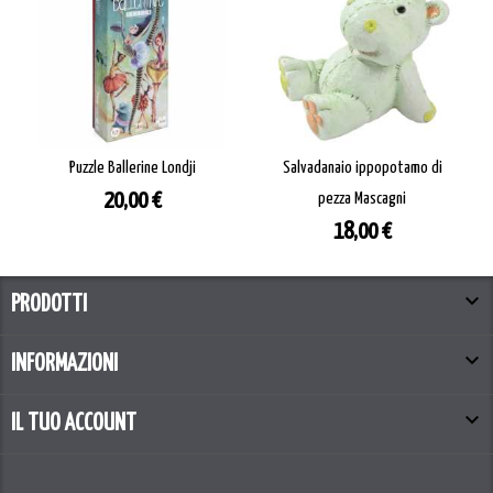
Puzzle Ballerine Londji
Salvadanaio ippopotamo di
Prezzo
20,00 €
pezza Mascagni
Prezzo
18,00 €

PRODOTTI

INFORMAZIONI

IL TUO ACCOUNT