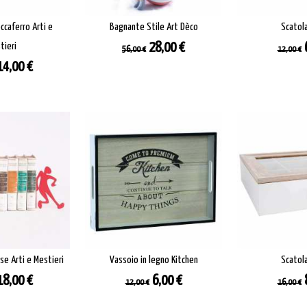
ccaferro Arti e
Bagnante Stile Art Dèco
Scatol
Prezzo
Prezzo
Prezz
tieri
28,00 €
56,00 €
12,00 €
base
base
o
Prezzo
14,00 €
se Arti e Mestieri
Vassoio in legno Kitchen
Scatol
o
Prezzo
Prezzo
Prezzo
Prezz
18,00 €
6,00 €
12,00 €
16,00 €
base
base