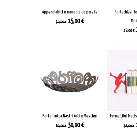
Appendiabiti e mensola da parete
Portachiavi To
Prezzo
Prezzo
15,00 €
Mes
30,00 €
base
Prezz
28,00 €
base
Porta frutta Nastri Arti e Mestieri
Ferma Libri Matis
Prezzo
Prezzo
Prezz
30,00 €
60,00 €
36,00 €
base
base