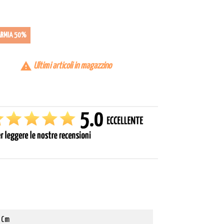
ARMIA 50%

Ultimi articoli in magazzino
 Cm