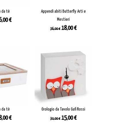
a da tè
Appendi abiti Butterfly Arti e
o
Prezzo
6,00 €
Mestieri
Prezzo
Prezzo
18,00 €
36,00 €
base
a da tè
Orologio da Tavolo Gufi Rossi
o
Prezzo
Prezzo
Prezzo
8,00 €
15,00 €
30,00 €
base