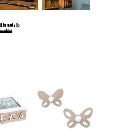
ti in metallo
 bambini
.