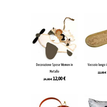
Decorazione Spose Women in
Vassoio lungo i
Prez
Metallo
12,00 €
base
Prezzo
Prezzo
12,00 €
24,00 €
base