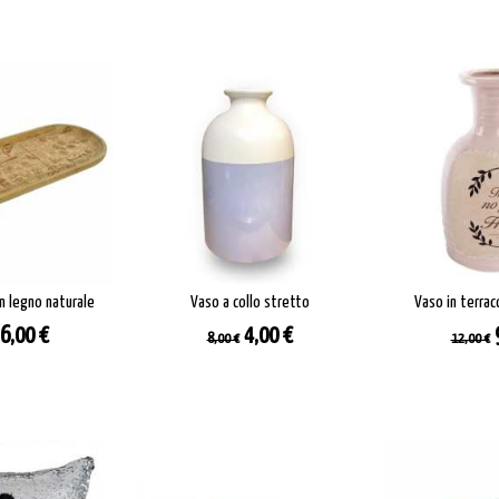
n legno naturale
Vaso a collo stretto
Vaso in terra
zo
Prezzo
Prezzo
Prezzo
Prezz
6,00 €
4,00 €
8,00 €
12,00 €
base
base