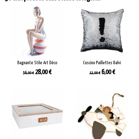
Bagnante Stile Art Dèco
Cuscino Paillettes Balvi
Prezzo
Prezzo
Prezzo
Prezzo
28,00 €
6,00 €
56,00 €
12,00 €
base
base