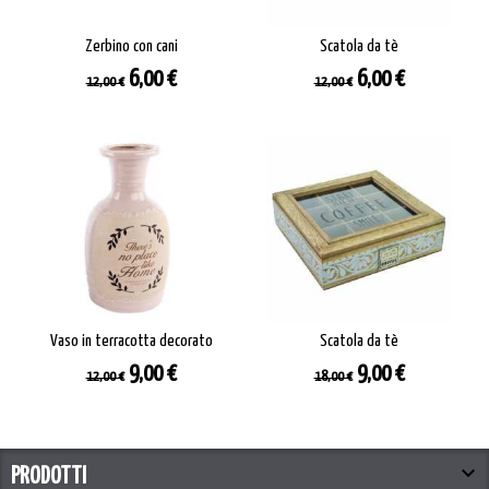
Zerbino con cani
Scatola da tè
Prezzo
Prezzo
Prezzo
Prezzo
6,00 €
6,00 €
12,00 €
12,00 €
base
base
Vaso in terracotta decorato
Scatola da tè
Prezzo
Prezzo
Prezzo
Prezzo
9,00 €
9,00 €
12,00 €
18,00 €
base
base

PRODOTTI