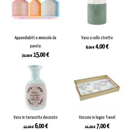
Appendiabiti e mensola da
Vaso a collo stretto
Prezzo
Prezzo
parete
4,00 €
8,00 €
base
Prezzo
Prezzo
15,00 €
30,00 €
base
Vaso in terracotta decorato
Vassoio in legno Travel
Prezzo
Prezzo
Prezzo
Prezzo
6,00 €
7,00 €
12,00 €
14,00 €