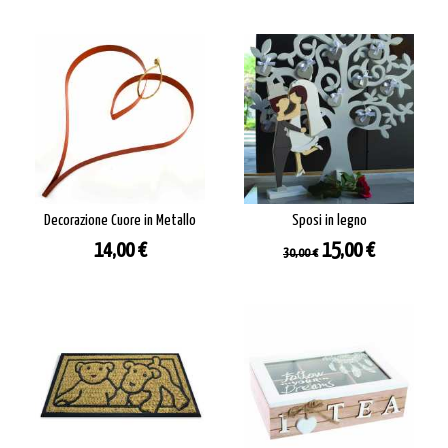
base
base
Decorazione Cuore in Metallo
Sposi in legno
Prezzo
Prezzo
Prezzo
14,00 €
15,00 €
30,00 €
base