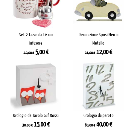
Set 2 tazze da tè con
Decorazione Sposi Men in
infusore
Metallo
Prezzo
Prezzo
Prezzo
Prezzo
5,00 €
12,00 €
10,00 €
24,00 €
base
base
Orologio da Tavolo Gufi Rossi
Orologio da parete
Prezzo
Prezzo
Prezzo
Prezzo
15,00 €
40,00 €
30,00 €
80,00 €
base
base