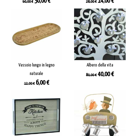
Prezzo
Prezzo
Prezzo
Prezzo
30,00 €
14,00 €
60,00 €
28,00 €
base
base
Vassoio lungo in legno
Albero della vita
Prezzo
Prezzo
naturale
40,00 €
80,00 €
base
Prezzo
Prezzo
6,00 €
12,00 €
base