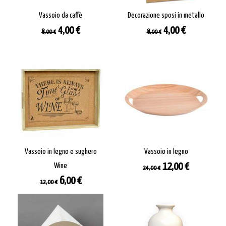
Vassoio da caffè
Decorazione sposi in metallo
Prezzo
Prezzo
Prezzo
Prezzo
4,00 €
4,00 €
8,00 €
8,00 €
base
base
Vassoio in legno e sughero
Vassoio in legno
Prezzo
Prezzo
Wine
12,00 €
24,00 €
base
Prezzo
Prezzo
6,00 €
12,00 €
base