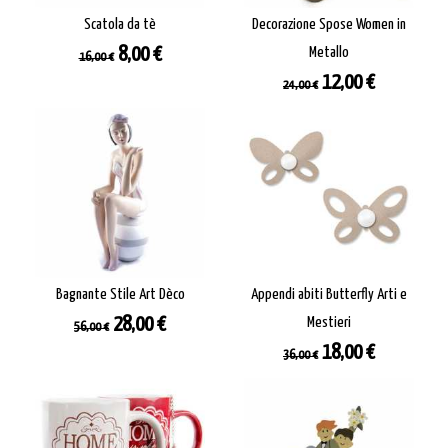
Scatola da tè
Decorazione Spose Women in
Prezzo
Prezzo
8,00 €
Metallo
16,00 €
base
Prezzo
Prezzo
12,00 €
24,00 €
base
Bagnante Stile Art Dèco
Appendi abiti Butterfly Arti e
Prezzo
Prezzo
28,00 €
Mestieri
56,00 €
base
Prezzo
Prezzo
18,00 €
36,00 €
base