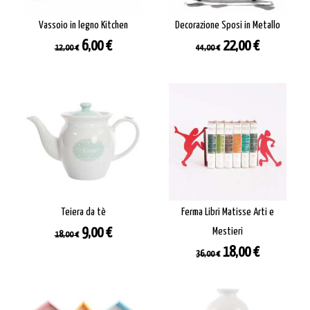
Vassoio in legno Kitchen
Decorazione Sposi in Metallo
Prezzo
Prezzo
Prezzo
Prezzo
6,00 €
22,00 €
12,00 €
44,00 €
base
base
Teiera da tè
Ferma Libri Matisse Arti e
Prezzo
Prezzo
9,00 €
Mestieri
18,00 €
base
Prezzo
Prezzo
18,00 €
36,00 €
base