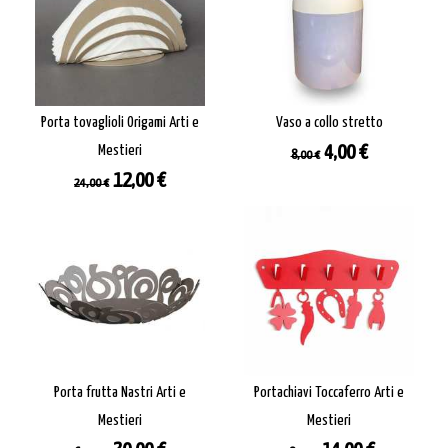
Porta tovaglioli Origami Arti e
Vaso a collo stretto
Prezzo
Prezzo
Mestieri
4,00 €
8,00 €
base
Prezzo
Prezzo
12,00 €
24,00 €
base
Porta frutta Nastri Arti e
Portachiavi Toccaferro Arti e
Mestieri
Mestieri