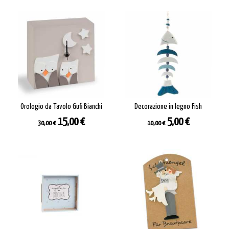
Orologio da Tavolo Gufi Bianchi
Decorazione in legno Fish
Prezzo
Prezzo
Prezzo
Prezzo
15,00 €
5,00 €
30,00 €
10,00 €
base
base