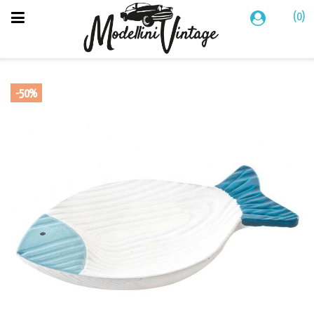
(0)
-50%