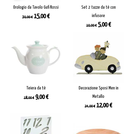
Orologio da Tavolo Gufi Rossi
Set 2 tazze da tè con
Prezzo
Prezzo
15,00 €
infusore
30,00 €
base
Prezzo
Prezzo
5,00 €
10,00 €
base
Teiera da tè
Decorazione Sposi Men in
Prezzo
Prezzo
9,00 €
Metallo
18,00 €
base
Prezzo
Prezzo
12,00 €
24,00 €
base