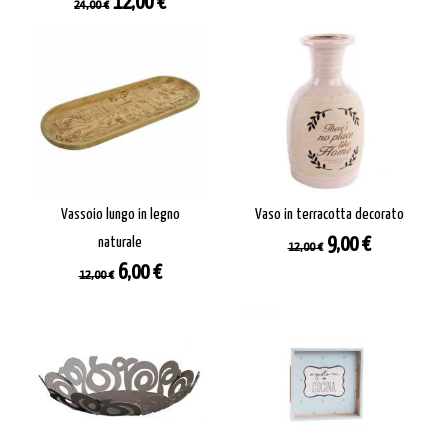
Prezzo
Prezzo
12,00 €
24,00 €
base
Vassoio lungo in legno
Vaso in terracotta decorato
Prezzo
Prezzo
naturale
9,00 €
12,00 €
base
Prezzo
Prezzo
6,00 €
12,00 €
base