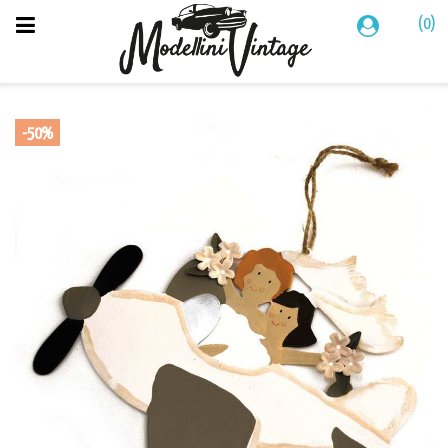
(0)
-50%