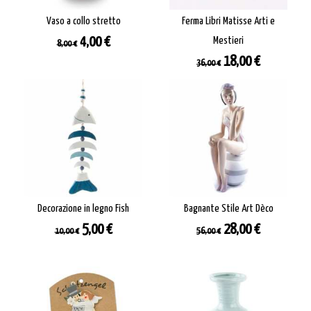
Vaso a collo stretto
Ferma Libri Matisse Arti e
Prezzo
Prezzo
4,00 €
Mestieri
8,00 €
base
Prezzo
Prezzo
18,00 €
36,00 €
base
Decorazione in legno Fish
Bagnante Stile Art Dèco
Prezzo
Prezzo
Prezzo
Prezzo
5,00 €
28,00 €
10,00 €
56,00 €
base
base