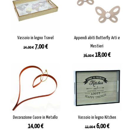
Vassoio in legno Travel
Appendi abiti Butterfly Arti e
Prezzo
Prezzo
7,00 €
Mestieri
14,00 €
base
Prezzo
Prezzo
18,00 €
36,00 €
base
Decorazione Cuore in Metallo
Vassoio in legno Kitchen
Prezzo
Prezzo
Prezzo
14,00 €
6,00 €
12,00 €