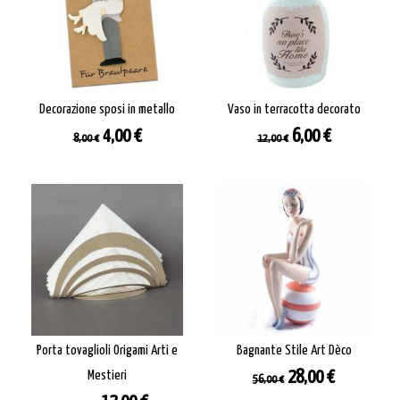
Decorazione sposi in metallo
Vaso in terracotta decorato
Prezzo
Prezzo
Prezzo
Prezzo
4,00 €
6,00 €
8,00 €
12,00 €
base
base
Porta tovaglioli Origami Arti e
Bagnante Stile Art Dèco
Prezzo
Prezzo
Mestieri
28,00 €
56,00 €
base