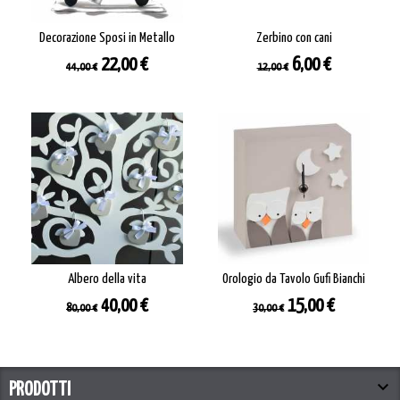
Decorazione Sposi in Metallo
Zerbino con cani
Prezzo
Prezzo
Prezzo
Prezzo
22,00 €
6,00 €
44,00 €
12,00 €
base
base
Albero della vita
Orologio da Tavolo Gufi Bianchi
Prezzo
Prezzo
Prezzo
Prezzo
40,00 €
15,00 €
80,00 €
30,00 €
base
base

PRODOTTI