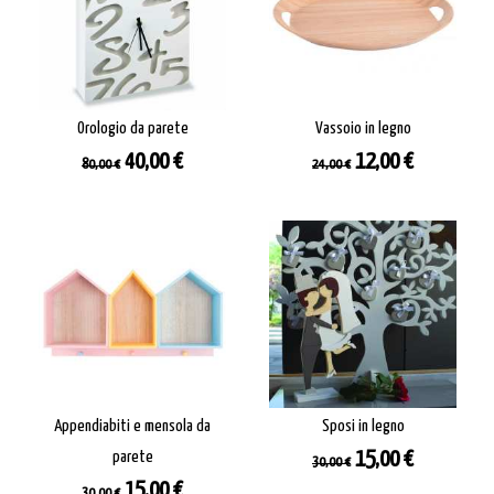
Orologio da parete
Vassoio in legno
Prezzo
Prezzo
Prezzo
Prezzo
40,00 €
12,00 €
80,00 €
24,00 €
base
base
Appendiabiti e mensola da
Sposi in legno
Prezzo
Prezzo
parete
15,00 €
30,00 €
base
Prezzo
Prezzo
15,00 €
30,00 €