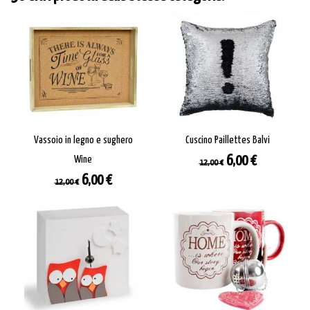
Vassoio in legno e sughero
Cuscino Paillettes Balvi
Prezzo
Prezzo
Wine
6,00 €
12,00 €
base
Prezzo
Prezzo
6,00 €
12,00 €
base