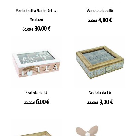
Porta frutta Nastri Arti e
Vassoio da caffè
Prezzo
Prezzo
Mestieri
4,00 €
8,00 €
base
Prezzo
Prezzo
30,00 €
60,00 €
base
Scatola da tè
Scatola da tè
Prezzo
Prezzo
Prezzo
Prezzo
6,00 €
9,00 €
12,00 €
18,00 €
base
base