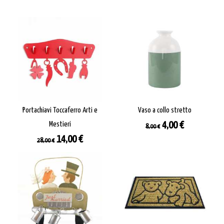
base
Portachiavi Toccaferro Arti e
Vaso a collo stretto
Prezzo
Prezzo
Mestieri
4,00 €
8,00 €
base
Prezzo
Prezzo
14,00 €
28,00 €
base