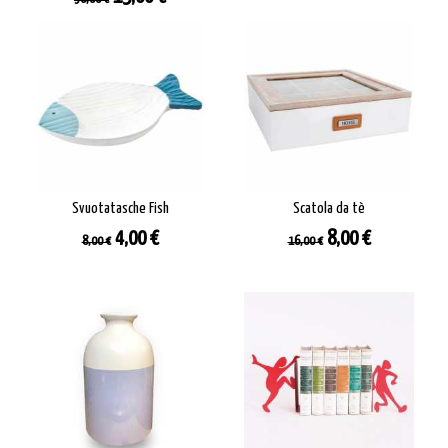
base
Svuotatasche Fish
Scatola da tè
Prezzo
Prezzo
Prezzo
Prezzo
4,00 €
8,00 €
8,00 €
16,00 €
base
base