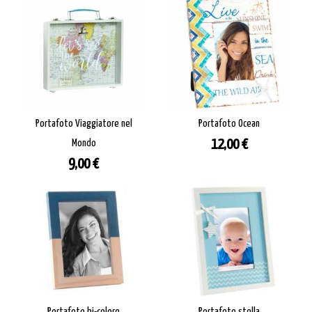
Portafoto Viaggiatore nel
Portafoto Ocean
Prezzo
Mondo
12,00 €
Prezzo
9,00 €
Portafoto bi-colore
Portafoto stella