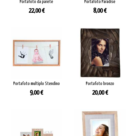
Portafoto da parete
Portafoto Paradise
Prezzo
Prezzo
22,00 €
8,00 €
Portafoto multiplo Stendino
Portafoto bronzo
Prezzo
Prezzo
9,00 €
20,00 €