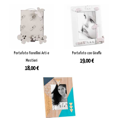
Portafoto Fiorellini Arti e
Portafoto con Giraffa
Prezzo
Mestieri
19,00 €
Prezzo
18,00 €