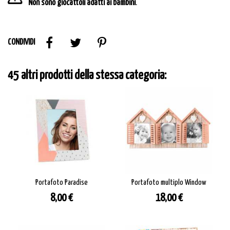
Non sono giocattoli adatti ai bambini
.
CONDIVIDI
45 altri prodotti della stessa categoria:
Portafoto Paradise
Portafoto multiplo Window
Prezzo
Prezzo
8,00 €
18,00 €