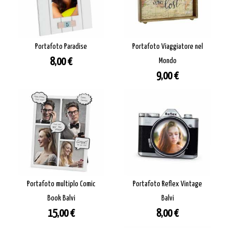
Portafoto Paradise
Portafoto Viaggiatore nel
Prezzo
8,00 €
Mondo
Prezzo
9,00 €
Portafoto multiplo Comic
Portafoto Reflex Vintage
Book Balvi
Balvi
Prezzo
Prezzo
15,00 €
8,00 €