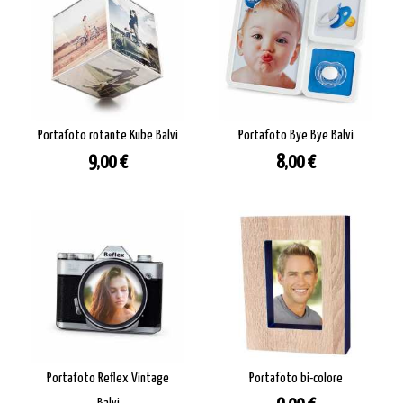
Portafoto rotante Kube Balvi
Portafoto Bye Bye Balvi
Prezzo
Prezzo
9,00 €
8,00 €
Portafoto Reflex Vintage
Portafoto bi-colore