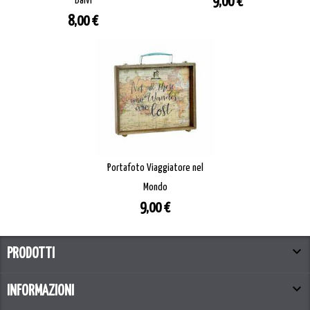
Prezzo
Balvi
9,00 €
Prezzo
8,00 €
Portafoto Viaggiatore nel
Mondo
Prezzo
9,00 €

PRODOTTI

INFORMAZIONI