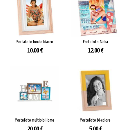
Portafoto bordo bianco
Portafoto Aloha
Prezzo
Prezzo
10,00 €
12,00 €
Portafoto multiplo Home
Portafoto bi-colore
Prezzo
Prezzo
20,00 €
5,00 €