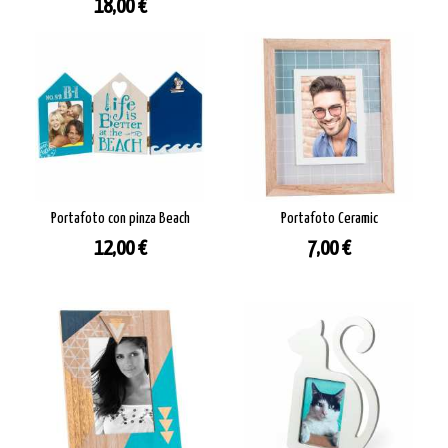
Prezzo
18,00 €
Portafoto con pinza Beach
Portafoto Ceramic
Prezzo
Prezzo
12,00 €
7,00 €