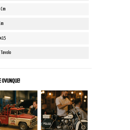
 Cm
Cm
x15
 Tavolo
NE OVUNQUE!