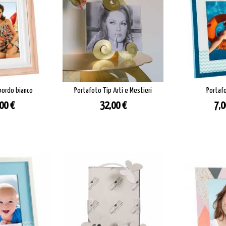
bordo bianco
Portafoto Tip Arti e Mestieri
Portafo
zzo
Prezzo
Pre
00 €
32,00 €
7,0