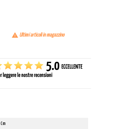

Ultimi articoli in magazzino
 Cm