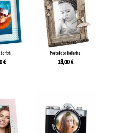
to fish
Portafoto Ballerina
zzo
Prezzo
0 €
18,00 €