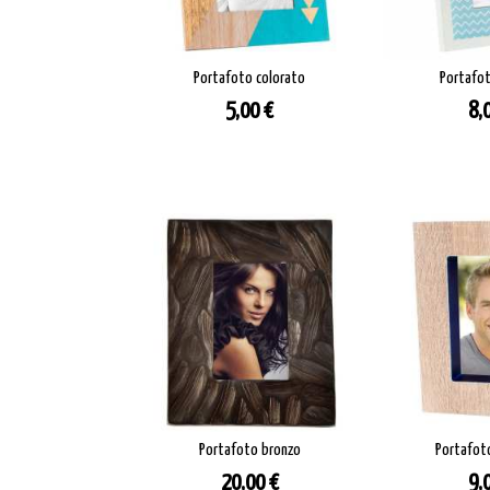
Portafoto colorato
Portafot
Prezzo
Pr
5,00 €
8,
Portafoto bronzo
Portafoto
Prezzo
Pr
20,00 €
9,