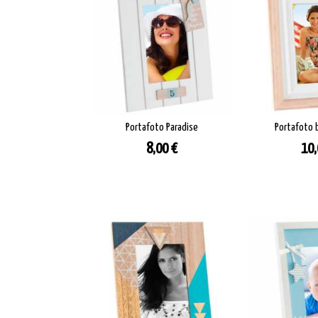
Portafoto Paradise
Portafoto 
Prezzo
Pre
8,00 €
10,