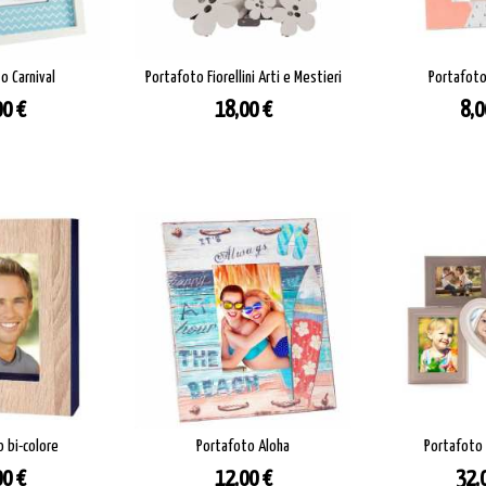
o Carnival
Portafoto Fiorellini Arti e Mestieri
Portafoto
ezzo
Prezzo
Pre
00 €
18,00 €
8,0
 bi-colore
Portafoto Aloha
Portafoto
ezzo
Prezzo
Pre
00 €
12,00 €
32,