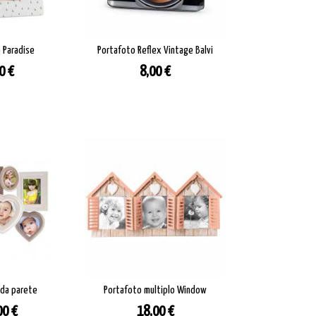
 Paradise
Portafoto Reflex Vintage Balvi
zzo
Prezzo
0 €
8,00 €
 da parete
Portafoto multiplo Window
zzo
Prezzo
00 €
18,00 €