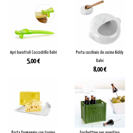
Apri barattoli Coccodrillo Balvi
Porta cucchiaio da cucina Kiddy
Prezzo
5,00 €
Balvi
Prezzo
8,00 €
Porta formaggio con topino
Forchettine per aperitivo