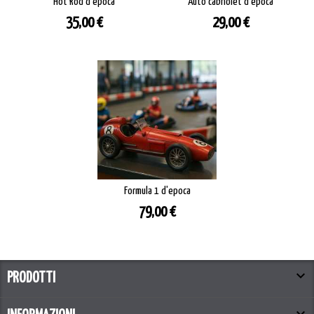
Hot Rod d'epoca
Auto cabriolet d'epoca
Prezzo
Prezzo
35,00 €
29,00 €
Formula 1 d'epoca
Prezzo
79,00 €

PRODOTTI
