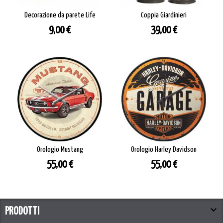
Decorazione da parete Life
Coppia Giardinieri
Prezzo
Prezzo
9,00 €
39,00 €
Orologio Mustang
Orologio Harley Davidson
Prezzo
Prezzo
55,00 €
55,00 €

PRODOTTI