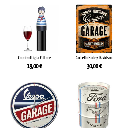
Copribottiglia Pittore
Cartello Harley Davidson
Prezzo
Prezzo
19,00 €
30,00 €