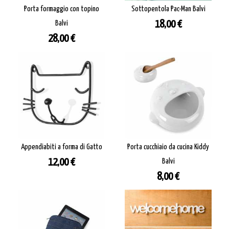
Porta formaggio con topino
Sottopentola Pac-Man Balvi
Prezzo
Balvi
18,00 €
Prezzo
28,00 €
Appendiabiti a forma di Gatto
Porta cucchiaio da cucina Kiddy
Prezzo
12,00 €
Balvi
Prezzo
8,00 €