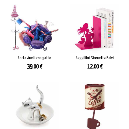
Porta Anelli con gatto
Reggilibri Sirenetta Balvi
Prezzo
Prezzo
39,00 €
12,00 €