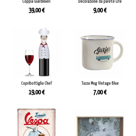
Coppia Giardinieri
Decorazione da parete Life
Prezzo
Prezzo
39,00 €
9,00 €
Copribottiglia Chef
Tazza Mug Vintage Blue
Prezzo
Prezzo
19,00 €
7,00 €