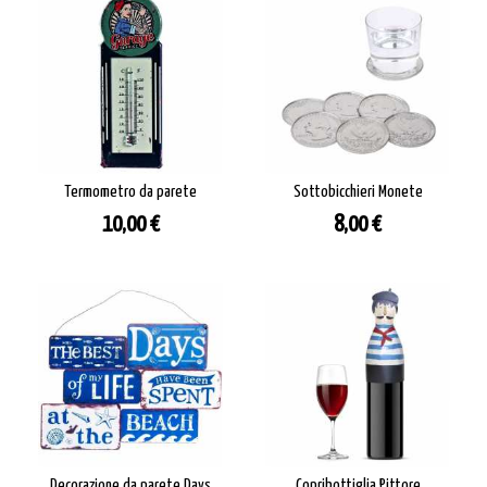
Termometro da parete
Sottobicchieri Monete
Prezzo
Prezzo
10,00 €
8,00 €
Decorazione da parete Days
Copribottiglia Pittore