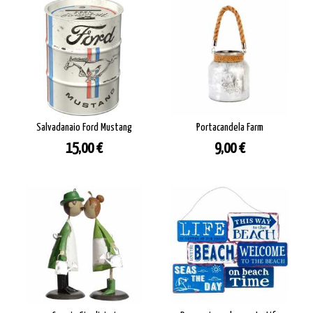
Salvadanaio Ford Mustang
Portacandela Farm
Prezzo
Prezzo
15,00 €
9,00 €