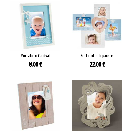
Portafoto Carnival
Portafoto da parete
Prezzo
Prezzo
8,00 €
22,00 €