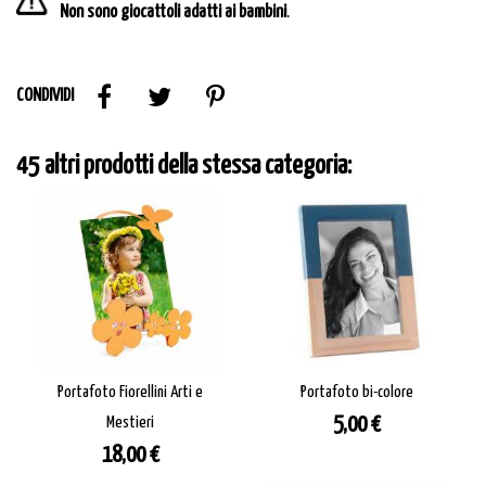
Non sono giocattoli adatti ai bambini
.
CONDIVIDI
45 altri prodotti della stessa categoria:
Portafoto Fiorellini Arti e
Portafoto bi-colore
Prezzo
Mestieri
5,00 €
Prezzo
18,00 €