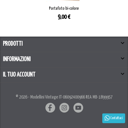
Portafoto bi-colore
Prezzo
9,00 €

PRODOTTI

INFORMAZIONI

IL TUO ACCOUNT
© 2026 - Modellini Vintage IT-06092400966 REA MB-1899957
Contattaci